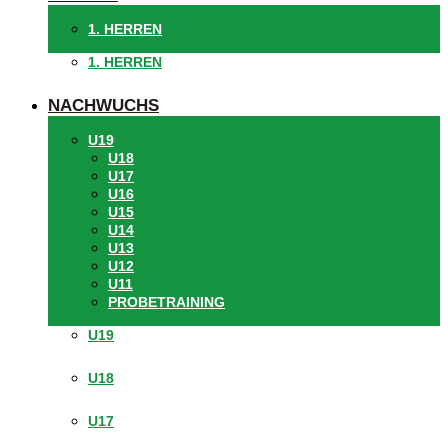
1. HERREN
1. HERREN
NACHWUCHS
U19
U18
U17
U16
U15
U14
U13
U12
U11
PROBETRAINING
U19
U18
U17