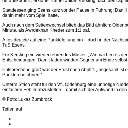
herauskommt“, erklärte Trainer Julian Kersting nach dem Spiel
Stattdessen ging Esens kurz vor der Pause in Führung: Daniil Os
dahin mehr vom Spiel hatte.
Auch nach dem Seitenwechsel blieb das Bild ähnlich: Oldenbu
Minute, als Awrdekhan Kheder zum 1:1 traf.
Alles deutete auf eine Punkteteilung hin – doch in der Nachspi
TuS Esens.
Für Kersting ein wiederkehrendes Muster: „Wir machen es dem 
Entscheidungen. Damit laden wir den Gegner am Ende selbst 
Entsprechend groß war der Frust nach Abpfiff. „Insgesamt ist es
Punkten belohnen.“
Unterm Strich steht für den VfL Oldenburg eine unnötige Niede
einfachen Fehler abzustellen – damit sich der Aufwand in de
© Foto: Lukas Zumbrock
Teilen auf