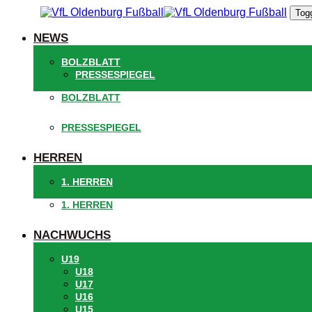
Links
Zur
Togg
überspringen
primären
Navigation
NEWS
springen
Zum
BOLZBLATT
Inhalt
PRESSESPIEGEL
springen
BOLZBLATT
PRESSESPIEGEL
HERREN
1. HERREN
1. HERREN
NACHWUCHS
U19
U18
U17
U16
U15