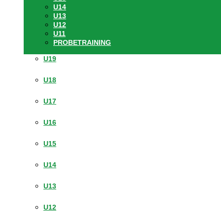
U14
U13
U12
U11
PROBETRAINING
U19
U18
U17
U16
U15
U14
U13
U12