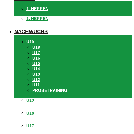
1. HERREN
1. HERREN
NACHWUCHS
U19
U18
U17
U16
U15
U14
U13
U12
U11
PROBETRAINING
U19
U18
U17