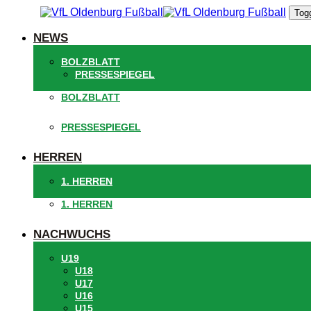
Links
Zur
Togg
überspringen
primären
Navigation
NEWS
springen
Zum
BOLZBLATT
Inhalt
PRESSESPIEGEL
springen
BOLZBLATT
PRESSESPIEGEL
HERREN
1. HERREN
1. HERREN
NACHWUCHS
U19
U18
U17
U16
U15