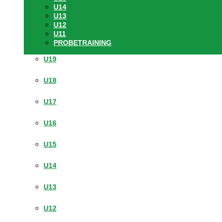
U14
U13
U12
U11
PROBETRAINING
U19
U18
U17
U16
U15
U14
U13
U12