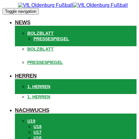
Links
Zur
überspringen
primären
Toggle navigation
Navigation
springen
NEWS
Zum
Inhalt
BOLZBLATT
springen
PRESSESPIEGEL
BOLZBLATT
PRESSESPIEGEL
HERREN
1. HERREN
1. HERREN
NACHWUCHS
U19
U18
U17
U16