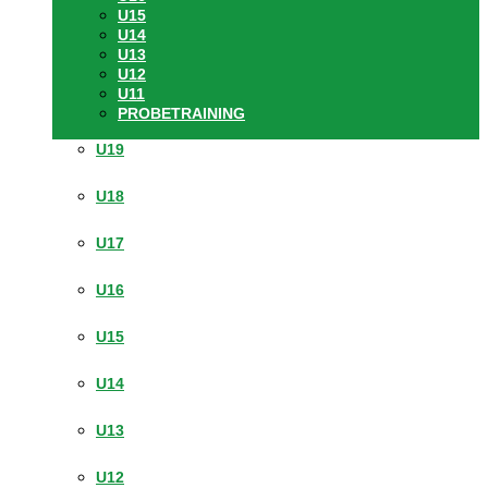
U15
U14
U13
U12
U11
PROBETRAINING
U19
U18
U17
U16
U15
U14
U13
U12